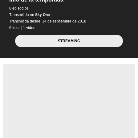
8 episodios
Transmitida en
Sky One
Transmitida desde: 14 de septiembre de 2018
6 fotos
|
1 video
STREAMING