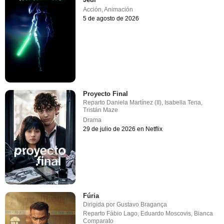
Acción
,
Animación
5 de agosto de 2026
Proyecto Final
Reparto
Daniela Martínez (II)
,
Isabella Tena
,
Tristán Maze
Drama
29 de julio de 2026 en Netflix
Fúria
Dirigida por
Gustavo Bragança
Reparto
Fábio Lago
,
Eduardo Moscovis
,
Bianca
Comparato