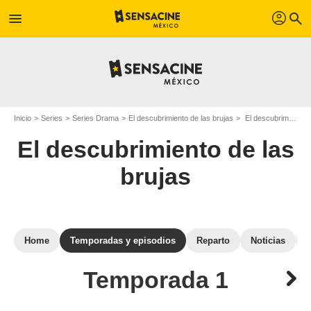
profil
menu
search
Inicio
Series
Series Drama
El descubrimiento de las brujas
El descubrimiento de las brujas: episodios de la temporada 1
El descubrimiento de las
brujas
Home
Temporadas y episodios
Reparto
Noticias
Temporada 1