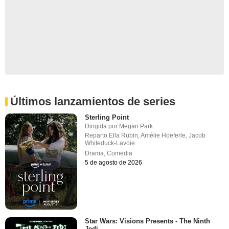
Últimos lanzamientos de series
Sterling Point
Dirigida por
Megan Park
Reparto
Ella Rubin
,
Amélie Hoeferle
,
Jacob
Whiteduck-Lavoie
Drama
,
Comedia
5 de agosto de 2026
Star Wars: Visions Presents - The Ninth
Jedi