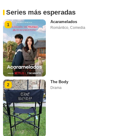
Series más esperadas
Acaramelados
1
Romántico
,
Comedia
The Body
2
Drama