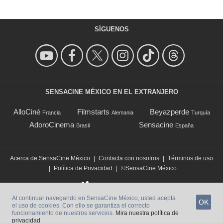
SÍGUENOS
SENSACINE MÉXICO EN EL EXTRANJERO
AlloCiné
Filmstarts
Beyazperde
Francia
Alemania
Turquía
AdoroCinema
Sensacine
Brasil
España
Acerca de SensaCine México
|
Contacta con nosotros
|
Términos de uso
|
Política de Privacidad
|
©SensaCine México
Al continuar navegando en SensaCine México, usted acepta
OK
el uso de cookies. Con ello se garantiza el correcto
funcionamiento de nuestros servicios.
Mira nuestra política de
privacidad