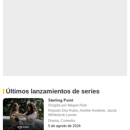
Últimos lanzamientos de series
Sterling Point
Dirigida por
Megan Park
Reparto
Ella Rubin
,
Amélie Hoeferle
,
Jacob
Whiteduck-Lavoie
Drama
,
Comedia
5 de agosto de 2026