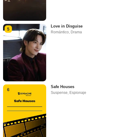
Love in Disguise
5
Romántico
,
Drama
Safe Houses
6
Suspense
,
Espionaje