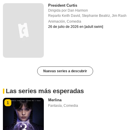
President Curtis
Dirigida por
Dan Harmon
Reparto
Keith David
,
Stephanie Beatriz
,
Jim Rash
Animación
,
Comedia
26 de julio de 2026 en [adult swim]
Nuevas series a descubrir
Las series más esperadas
Merlina
1
Fantasía
,
Comedia