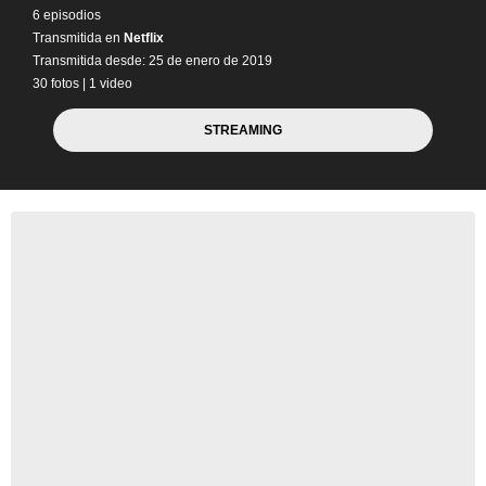
6 episodios
Transmitida en
Netflix
Transmitida desde: 25 de enero de 2019
30 fotos
|
1 video
STREAMING