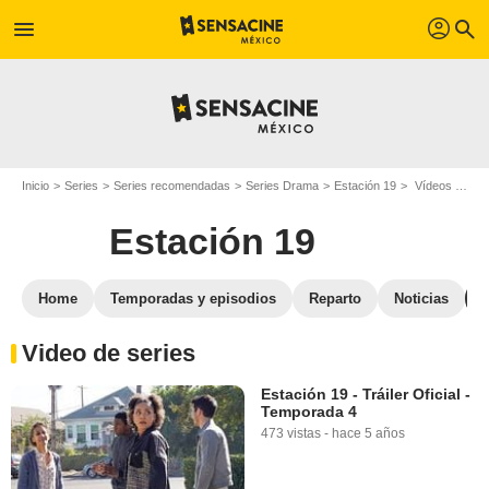
profil
menu
search
Inicio
Series
Series recomendadas
Series Drama
Estación 19
Vídeos Estación 19
Estación 19
Home
Temporadas y episodios
Reparto
Noticias
Video de series
Estación 19 - Tráiler Oficial -
Temporada 4
473 vistas
-
hace 5 años