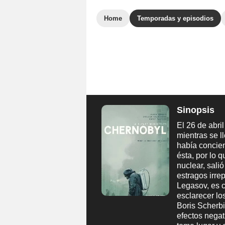
Home
Temporadas y episodios
Sinopsis
El 26 de abri
mientras se 
había concie
ésta, por lo 
nuclear, sali
estragos irre
Legasov, es 
esclarecer los
Boris Scherb
efectos negat