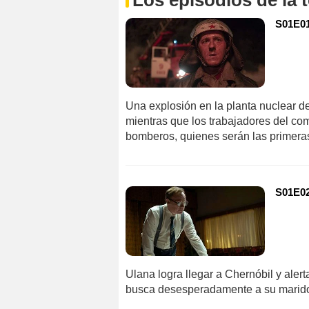
Los episodios de la
S01E01
Una explosión en la planta nuclear de
mientras que los trabajadores del com
bomberos, quienes serán las primeras
S01E02
Ulana logra llegar a Chernóbil y ale
busca desesperadamente a su marido