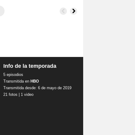
Info de la temporada
5 episodios
Transmitida en
HBO
Transmitida desde: 6 de mayo de 2019
21 fotos
|
1 video