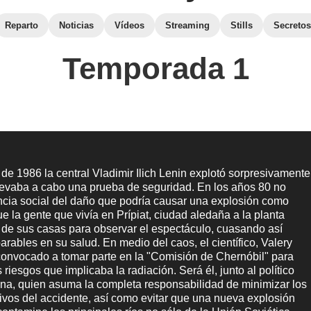
Reparto
Noticias
Vídeos
Streaming
Stills
Secretos
Temporada 1
l de 1986 la central Vladimir Ilich Lenin explotó sorpresivamente
llevaba a cabo una prueba de seguridad. En los años 80 no
ncia social del daño que podría causar una explosión como
que la gente que vivía en Prípiat, ciudad aledaña a la planta
ó de sus casas para observar el espectáculo, cuasando así
parables en su salud. En medio del caos, el científico, Valery
convocado a tomar parte en la "Comisión de Chernóbil" para
 riesgos que implicaba la radiación. Será él, junto al político
ina, quien asuma la completa responsabilidad de minimizar los
ivos del accidente, así como evitar que una nueva explosión