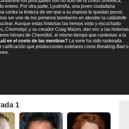
contamine los principales ríos no sólo de la Unión Soviética,
o entero. Por otra parte, Lyudmilla, una joven ciudadana
cha contra la tristeza de ver que a su esposo le quedan pocos
 tras ser uno de los primeros bomberos en atender la catástrofe
nuclear. Aunque estas historias las hemos visto y escuchado
es,
Chernobyl
, y su creador Craig Maizin, dan voz a las historias
eros héroes de Chernóbil, al mismo tiempo que contestan a la
ál es el costo de las mentiras?
La serie ha sido rankeada
r calificación que producciones estelares como
Breaking Bad
o
ones
.
rada 1