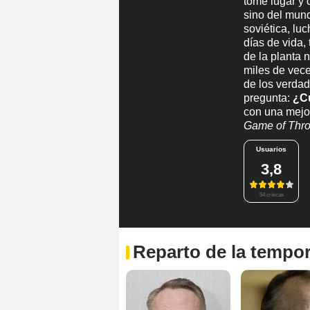
tome lugar y 
sino del mund
soviética, lu
días de vida,
de la planta 
miles de vec
de los verdad
pregunta:
¿Cu
con una mejo
Game of Thr
Usuarios
3,8
54 críticas
Reparto de la tempo