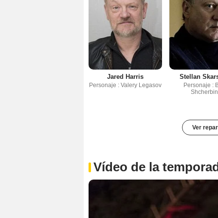
Jared Harris
Stellan Skar
Personaje : Valery Legasov
Personaje : 
Shcherbi
Ver repar
Vídeo de la tempora