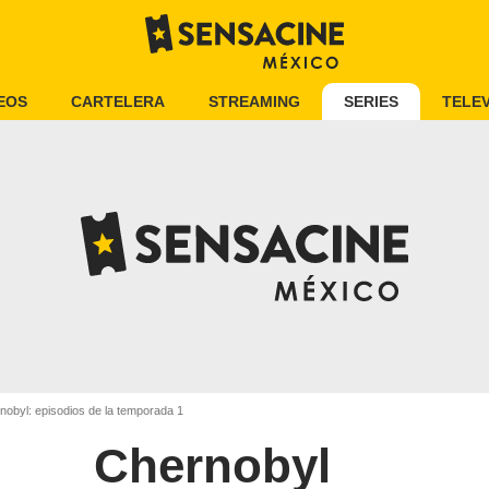
EOS
CARTELERA
STREAMING
SERIES
TELEV
obyl: episodios de la temporada 1
Chernobyl