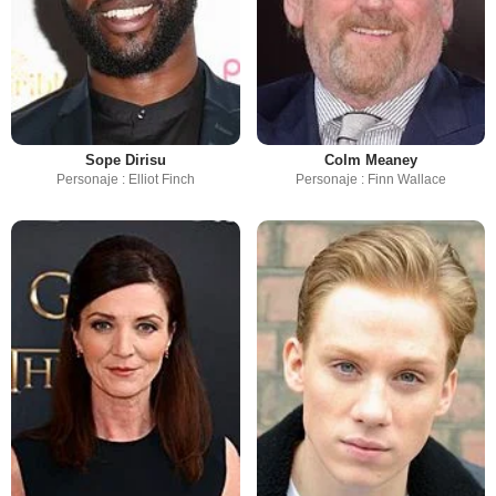
Sope Dirisu
Colm Meaney
Personaje : Elliot Finch
Personaje : Finn Wallace