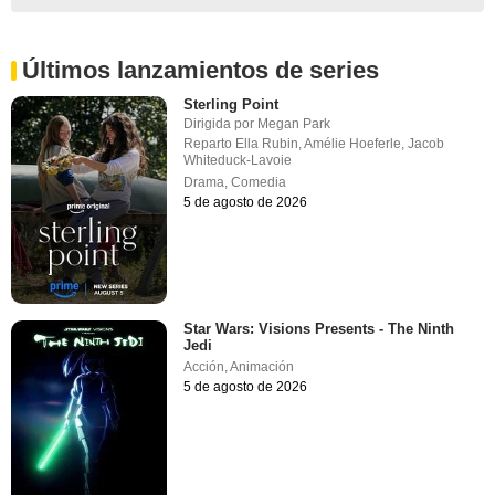
Últimos lanzamientos de series
Sterling Point
Dirigida por
Megan Park
Reparto
Ella Rubin
,
Amélie Hoeferle
,
Jacob
Whiteduck-Lavoie
Drama
,
Comedia
5 de agosto de 2026
Star Wars: Visions Presents - The Ninth
Jedi
Acción
,
Animación
5 de agosto de 2026