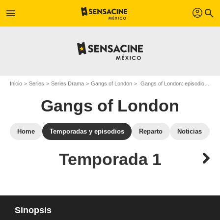
profil
menu
search
Inicio
Series
Series Drama
Gangs of London
Gangs of London: episodios de la temporada 1
Gangs of London
Home
Temporadas y episodios
Reparto
Noticias
Temporada 1
Sinopsis