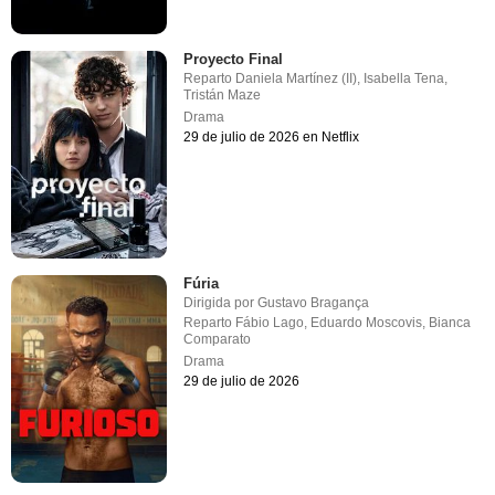
Proyecto Final
Reparto
Daniela Martínez (II)
,
Isabella Tena
,
Tristán Maze
Drama
29 de julio de 2026 en Netflix
Fúria
Dirigida por
Gustavo Bragança
Reparto
Fábio Lago
,
Eduardo Moscovis
,
Bianca
Comparato
Drama
29 de julio de 2026