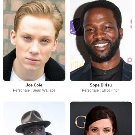
Joe Cole
Sope Dirisu
Personaje : Sean Wallace
Personaje : Elliot Finch