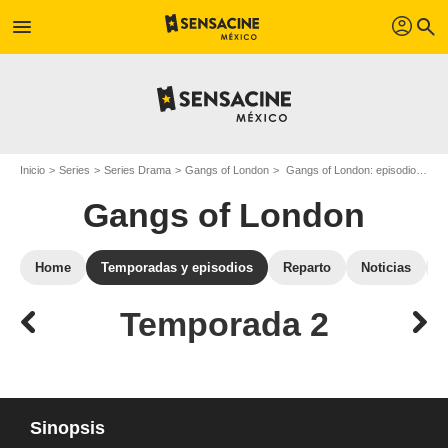
profil
menu
search
Inicio
Series
Series Drama
Gangs of London
Gangs of London: episodios de la temporada 2
Gangs of London
Home
Temporadas y episodios
Reparto
Noticias
Temporada 2
Sinopsis