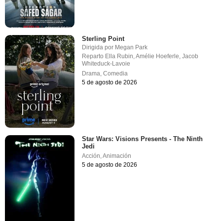
Sterling Point
Dirigida por
Megan Park
Reparto
Ella Rubin
,
Amélie Hoeferle
,
Jacob
Whiteduck-Lavoie
Drama
,
Comedia
5 de agosto de 2026
Star Wars: Visions Presents - The Ninth
Jedi
Acción
,
Animación
5 de agosto de 2026