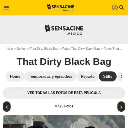
profil
menu
search
Inicio
Series
That Dirty Black Bag
Fotos That Dirty Black Bag
Fotos That Dirty Black Bag T01
That Dirty Black Bag
Home
Temporadas y episodios
Reparto
Stills
Sec
VER TODAS LAS FOTOS DE ESTA PELÍCULA
4
/ 25 Fotos