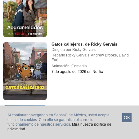
Gatos callejeros, de Ricky Gervais
Dirigida por
Ricky Gervais
Reparto
Ricky Gervais
,
Andrew Brooke
,
David
Earl
Animación
,
Comedia
7 de agosto de 2026 en Netflix
Operation Safed Saagar
Reparto
Siddharth
,
Jimmy Shergill
,
Mihir Ahuja
Al continuar navegando en SensaCine México, usted acepta
OK
Acción
,
Drama
el uso de cookies. Con ello se garantiza el correcto
funcionamiento de nuestros servicios.
Mira nuestra política de
7 de agosto de 2026 en Netflix
privacidad