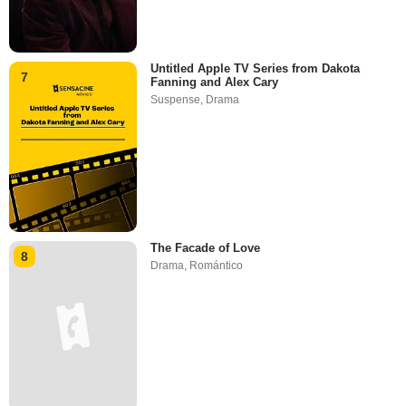
Untitled Apple TV Series from Dakota
7
Fanning and Alex Cary
Suspense
,
Drama
The Facade of Love
8
Drama
,
Romántico