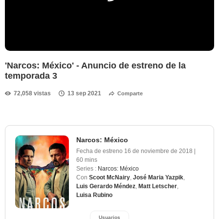
'Narcos: México' - Anuncio de estreno de la
temporada 3
72,058 vistas
13 sep 2021
Comparte
Narcos: México
Fecha de estreno
16 de noviembre de 2018
|
60 mins
Series :
Narcos: México
Con
Scoot McNairy
,
José Maria Yazpik
,
Luis Gerardo Méndez
,
Matt Letscher
,
Luisa Rubino
Usuarios