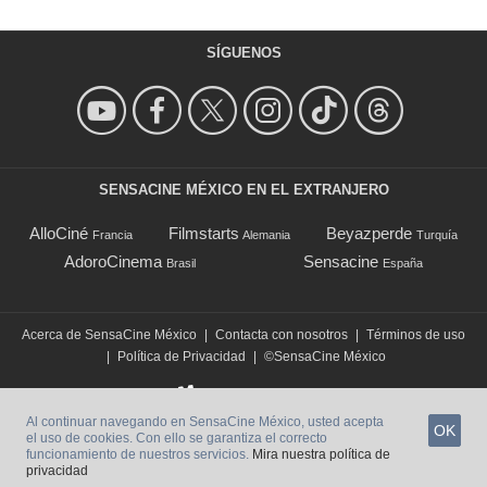
SÍGUENOS
SENSACINE MÉXICO EN EL EXTRANJERO
AlloCiné
Filmstarts
Beyazperde
Francia
Alemania
Turquía
AdoroCinema
Sensacine
Brasil
España
Acerca de SensaCine México
|
Contacta con nosotros
|
Términos de uso
|
Política de Privacidad
|
©SensaCine México
Al continuar navegando en SensaCine México, usted acepta
OK
el uso de cookies. Con ello se garantiza el correcto
funcionamiento de nuestros servicios.
Mira nuestra política de
privacidad