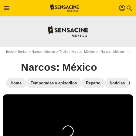
profil
menu
search
Inicio
Series
Narcos: México
Trailers Narcos: México
'Narcos: México' - Anuncio de estreno de la temporada 3
Narcos: México
Home
Temporadas y episodios
Reparto
Noticias