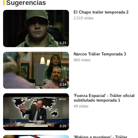
Sugerencias
El Chapo trailer temporada 2
2,515 vistas
1:23
Narcos Trálier Temporada 3
960 vistas
2:14
'Fuerza Espacial' - Tráiler oficial
subtitulado temporada 1
49 vistas
2:29
'Making a murderer' - Tráiler