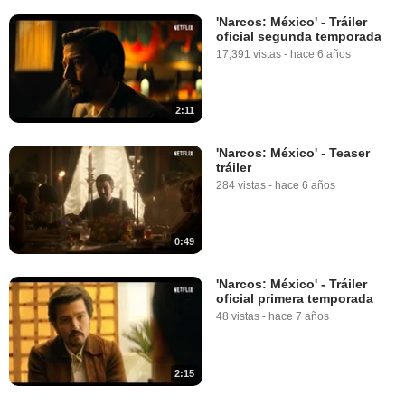
'Narcos: México' - Tráiler
oficial segunda temporada
17,391 vistas
-
hace 6 años
2:11
'Narcos: México' - Teaser
tráiler
284 vistas
-
hace 6 años
0:49
'Narcos: México' - Tráiler
oficial primera temporada
48 vistas
-
hace 7 años
2:15