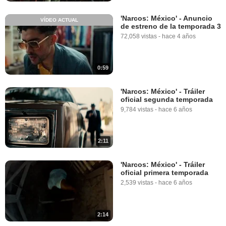
'Narcos: México' - Anuncio
VÍDEO ACTUAL
de estreno de la temporada 3
72,058 vistas
-
hace 4 años
0:59
'Narcos: México' - Tráiler
oficial segunda temporada
9,784 vistas
-
hace 6 años
2:11
'Narcos: México' - Tráiler
oficial primera temporada
2,539 vistas
-
hace 6 años
2:14