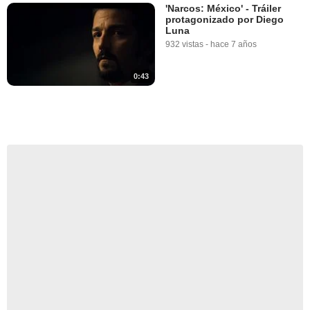
'Narcos: México' - Tráiler
protagonizado por Diego
Luna
932 vistas
-
hace 7 años
0:43