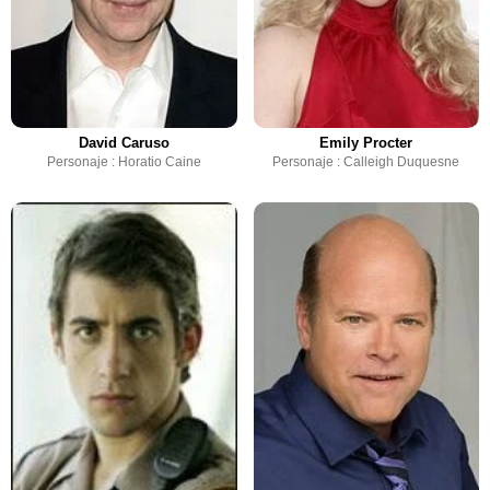
David Caruso
Emily Procter
Personaje : Horatio Caine
Personaje : Calleigh Duquesne