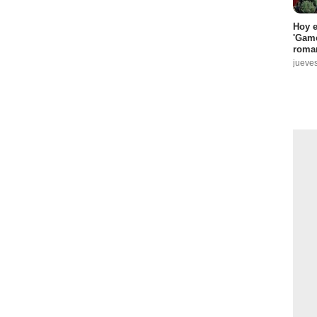
Hoy e
'Game
roma
jueve