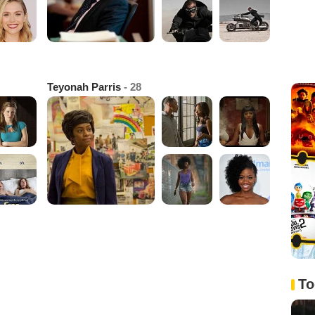
Teyonah Parris
- 28
To