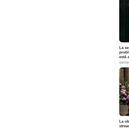
La se
probl
está 
vierne
La ob
strea