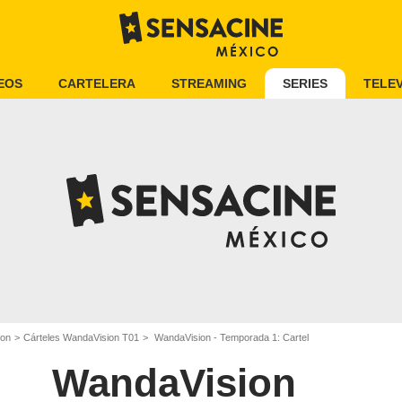
EOS
CARTELERA
STREAMING
SERIES
TELEV
ion
Cárteles WandaVision T01
WandaVision - Temporada 1: Cartel
WandaVision