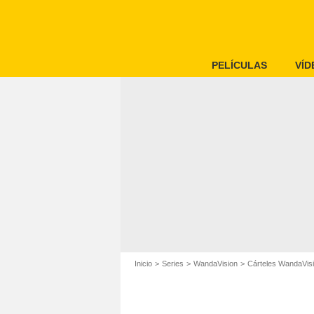
PELÍCULAS
VÍD
Inicio
Series
WandaVision
Cárteles WandaVis