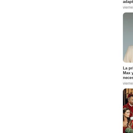
adapt
vierne
La pr
Max y
neces
vierne