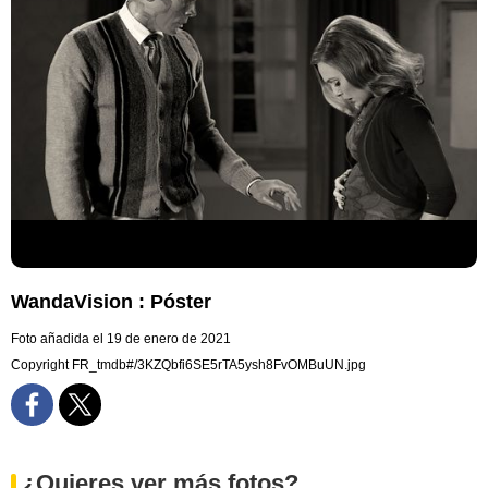
WandaVision : Póster
Foto añadida el 19 de enero de 2021
Copyright FR_tmdb#/3KZQbfi6SE5rTA5ysh8FvOMBuUN.jpg
¿Quieres ver más fotos?