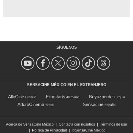
SÍGUENOS
SENSACINE MÉXICO EN EL EXTRANJERO
AlloCiné
Filmstarts
Beyazperde
Francia
Alemania
Turquía
AdoroCinema
Sensacine
Brasil
España
Acerca de SensaCine México
|
Contacta con nosotros
|
Términos de uso
|
Política de Privacidad
|
©SensaCine México