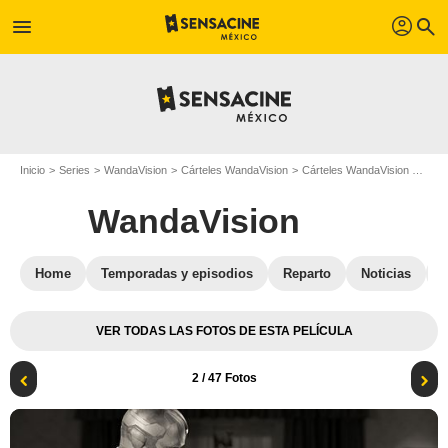
profil
menu
search
Inicio
Series
WandaVision
Cárteles WandaVision
Cárteles WandaVision T01
WandaVision
Home
Temporadas y episodios
Reparto
Noticias
VER TODAS LAS FOTOS DE ESTA PELÍCULA
2
/ 47 Fotos