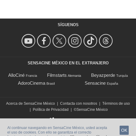
SÍGUENOS
SENSACINE MÉXICO EN EL EXTRANJERO
AlloCiné
Filmstarts
Beyazperde
Francia
Alemania
Turquía
AdoroCinema
Sensacine
Brasil
España
Acerca de SensaCine México
|
Contacta con nosotros
|
Términos de uso
|
Política de Privacidad
|
©SensaCine México
Al continuar navegando en SensaCine México, usted acepta
OK
el uso de cookies. Con ello se garantiza el correcto