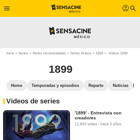
profil
menu
search
Inicio
Series
Series recomendadas
Series Drama
1899
Vídeos 1899
1899
Home
Temporadas y episodios
Reparto
Noticias
Videos de series
'1899' - Entrevista con
creadores
12,843 vistas
-
hace 3 años