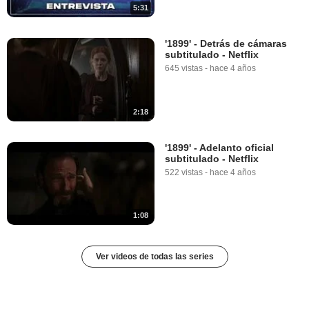
5:31
'1899' - Detrás de cámaras
subtitulado - Netflix
645 vistas
-
hace 4 años
2:18
'1899' - Adelanto oficial
subtitulado - Netflix
522 vistas
-
hace 4 años
1:08
Ver videos de todas las series