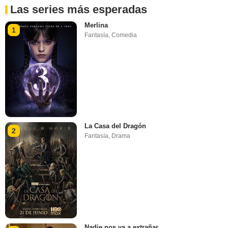
Las series más esperadas
Merlina
1
Fantasía
,
Comedia
La Casa del Dragón
2
Fantasía
,
Drama
Nadie nos va a extrañar