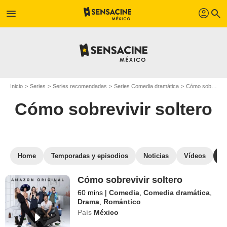
profil
menu
search
Inicio
Series
Series recomendadas
Series Comedia dramática
Cómo sobrevivir soltero
Cómo sobrevivir soltero
Home
Temporadas y episodios
Noticias
Vídeos
S
Cómo sobrevivir soltero
60 mins
|
Comedia
,
Comedia dramática
,
Drama
,
Romántico
País
México