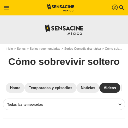
profil
menu
search
Inicio
Series
Series recomendadas
Series Comedia dramática
Cómo sobrevivir soltero
Cómo sobrevivir soltero
Home
Temporadas y episodios
Noticias
Vídeos
S
Todas las temporadas