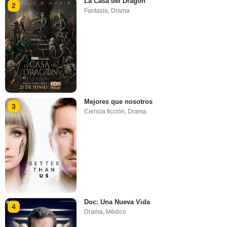
La Casa del Dragón
2
Fantasía
,
Drama
Mejores que nosotros
3
Ciencia ficción
,
Drama
Doc: Una Nueva Vida
4
Drama
,
Médico