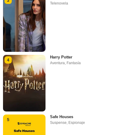
3
Telenovela
Harry Potter
4
Aventura
,
Fantasía
Safe Houses
5
Suspense
,
Espionaje