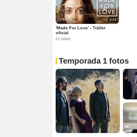
2:13
'Made For Love' - Tráiler
oficial
22 vistas
Temporada 1 fotos