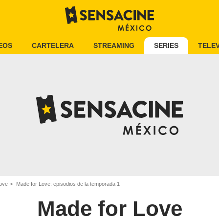
EOS
CARTELERA
STREAMING
SERIES
TELEV
ove
Made for Love: episodios de la temporada 1
Made for Love