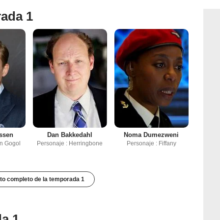
rada 1
ssen
Dan Bakkedahl
Noma Dumezweni
on Gogol
Personaje : Herringbone
Personaje : Fiffany
to completo de la temporada 1
da 1