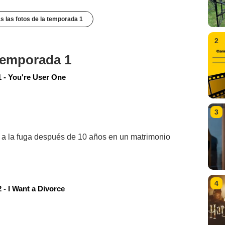
s las fotos de la temporada 1
2
 temporada 1
 - You're User One
3
 a la fuga después de 10 años en un matrimonio
4
 - I Want a Divorce