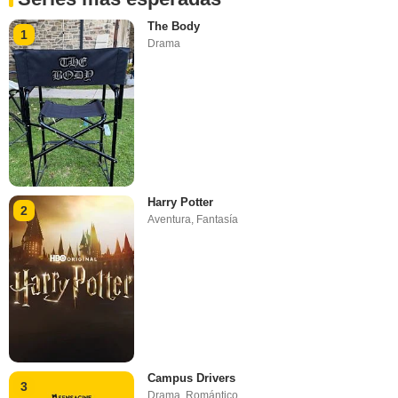
The Body
1
Drama
Harry Potter
2
Aventura
,
Fantasía
Campus Drivers
3
Drama
,
Romántico