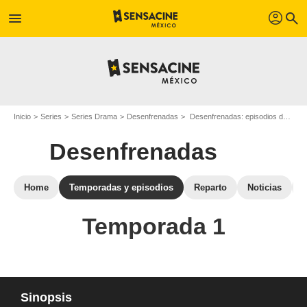
profil
menu
search
Inicio
Series
Series Drama
Desenfrenadas
Desenfrenadas: episodios de la temporada 1
Desenfrenadas
Home
Temporadas y episodios
Reparto
Noticias
Temporada 1
Sinopsis