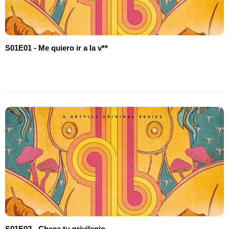
S01E01 - Me quiero ir a la v**
S01E02 - Checa tu privilegio