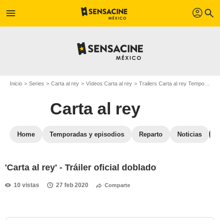
profil
menu
search
Inicio
Series
Carta al rey
Vídeos Carta al rey
Trailers Carta al rey Temporada 1
Carta al rey
Home
Temporadas y episodios
Reparto
Noticias
'Carta al rey' - Tráiler oficial doblado
10 vistas
27 feb 2020
Comparte