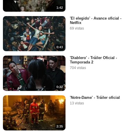
1:42
'El elegido' - Avance oficial -
Netflix
69 vistas
0:43
'Diablero' - Tráiler Oficial -
Temporada 2
704 vistas
0:32
'Notre-Dame' - Tráiler oficial
13 vistas
2:35