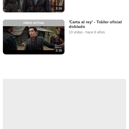
2:16
'Carta al rey' - Tráiler oficial
VÍDEO ACTUAL
doblado
10 vistas
-
hace 6 años
2:16