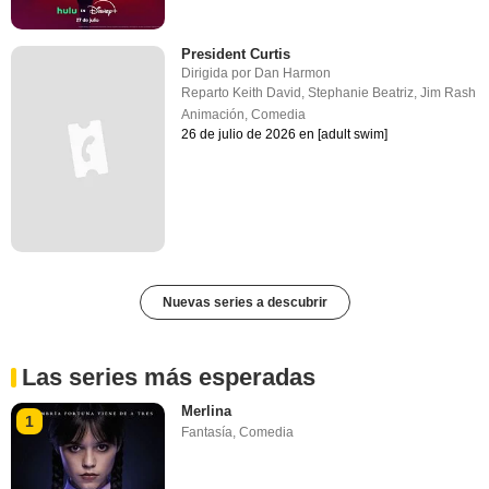
President Curtis
Dirigida por
Dan Harmon
Reparto
Keith David
,
Stephanie Beatriz
,
Jim Rash
Animación
,
Comedia
26 de julio de 2026 en [adult swim]
Nuevas series a descubrir
Las series más esperadas
Merlina
1
Fantasía
,
Comedia