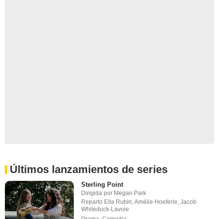
Últimos lanzamientos de series
Sterling Point
Dirigida por
Megan Park
Reparto
Ella Rubin
,
Amélie Hoeferle
,
Jacob
Whiteduck-Lavoie
Drama
,
Comedia