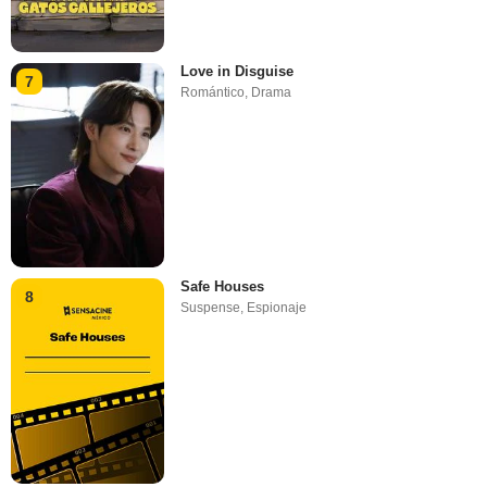
Love in Disguise
7
Romántico
,
Drama
Safe Houses
8
Suspense
,
Espionaje