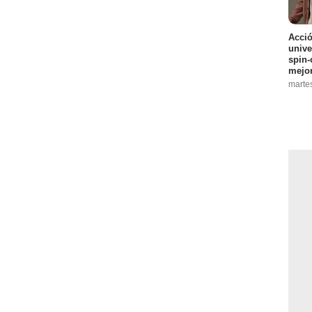
Acció
unive
spin-
mejo
marte