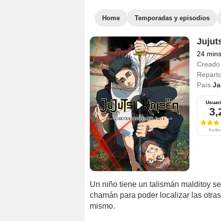
Home
Temporadas y episodios
Jujut
24 min
Creado
Repart
País
Ja
Usuar
3,
4 crític
Un niño tiene un talismán malditoy se
chamán para poder localizar las otras
mismo.