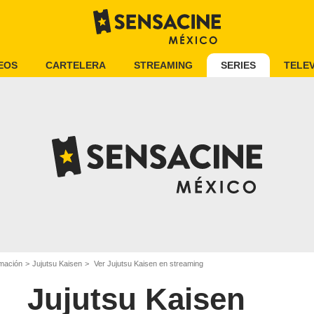
EOS
CARTELERA
STREAMING
SERIES
TELEV
imación
Jujutsu Kaisen
Ver Jujutsu Kaisen en streaming
Jujutsu Kaisen