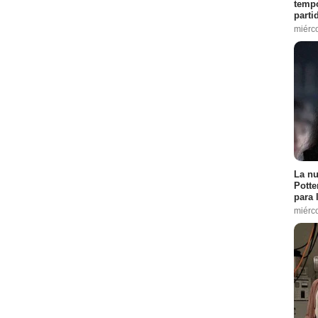
tempo
parti
miérc
La nu
Potte
para 
miérc