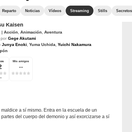
Reparto
Noticias
Vídeos
Streaming
Stills
Secretos
su Kaisen
s
|
Acción
,
Animación
,
Aventura
 por
Gege Akutami
o
Junya Enoki
,
Yuma Uchida
,
Yuichi Nakamura
pón
ios
Mis amigos
2
--
as
 maldice a sí mismo. Entra en la escuela de un
 partes del cuerpo del demonio y así exorcizarse a sí