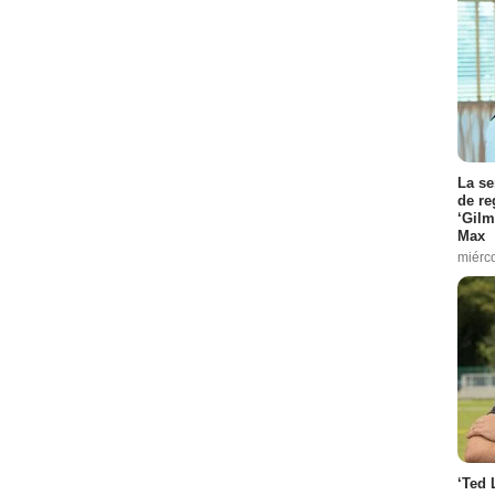
La se
de re
‘Gilm
Max
miérc
‘Ted 