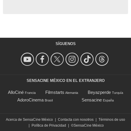
SÍGUENOS
SENSACINE MÉXICO EN EL EXTRANJERO
AlloCiné
Filmstarts
Beyazperde
Francia
Alemania
Turquía
AdoroCinema
Sensacine
Brasil
España
Acerca de SensaCine México
|
Contacta con nosotros
|
Términos de uso
|
Política de Privacidad
|
©SensaCine México