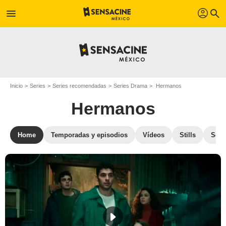
profil
menu
search
Inicio
Series
Series recomendadas
Series Drama
Hermanos
Hermanos
Home
Temporadas y episodios
Vídeos
Stills
Secr