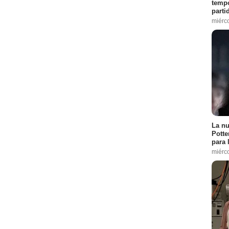
tempo
parti
miérc
La nu
Potte
para 
miérc