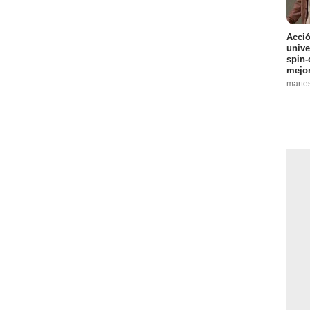
Acció
unive
spin-
mejo
marte