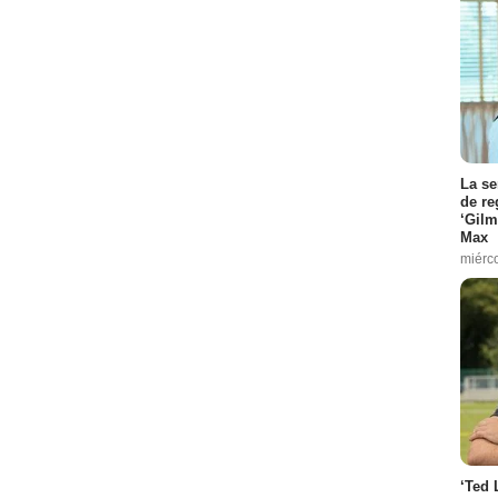
La se
de re
‘Gilm
Max
miérc
‘Ted 