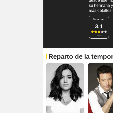
desde ese mo
su hermana y
más detalles 
Usuarios
3,1
1 crítica
Reparto de la tempo