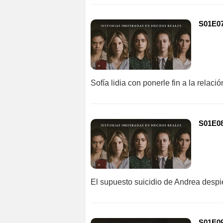
S01E07
Sofía lidia con ponerle fin a la relac
S01E08
El supuesto suicidio de Andrea despier
S01E09