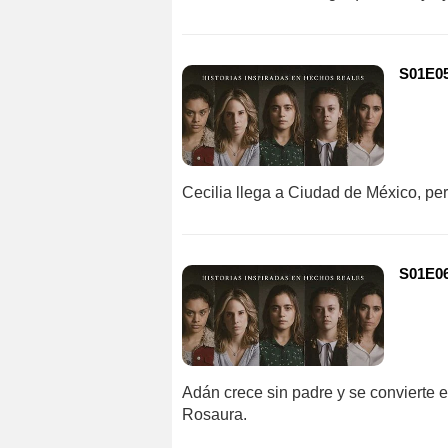
S01E05 
Cecilia llega a Ciudad de México, pe
S01E06
Adán crece sin padre y se convierte 
Rosaura.