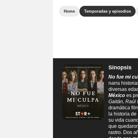
Home
Temporadas y episodios
Sinopsis
No fue mi cu
narra histori
diversas edad
México
es pr
Gaitán, Raúl
dramática fil
la historia de
su vida cuan
que quedaron
rastro. Dos a