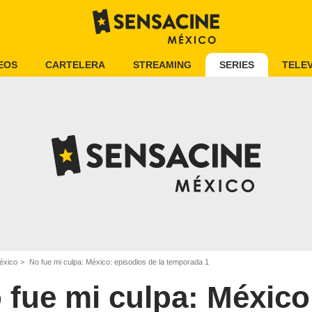
EOS
CARTELERA
STREAMING
SERIES
TELEV
éxico
No fue mi culpa: México: episodios de la temporada 1
 fue mi culpa: México