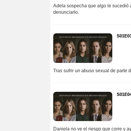
Adela sospecha que algo le sucedió 
denunciarlo.
S01E03 
Tras sufrir un abuso sexual de parte de
S01E04
Daniela no ve el riesgo que corre y ay