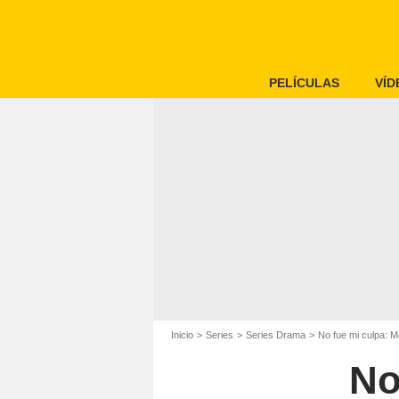
PELÍCULAS
VÍD
Inicio
Series
Series Drama
No fue mi culpa: M
No