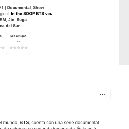
021
|
Documental
,
Show
iginal:
In the SOOP BTS ver.
RM
,
Jin
,
Suga
ea del Sur
os
Mis amigos
--
el mundo,
BTS
, cuenta con una serie documental
o de estrenar su segunda temporada. Ésta está