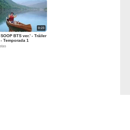
0:23
e SOOP BTS ver.' - Tráiler
l - Temporada 1
stas