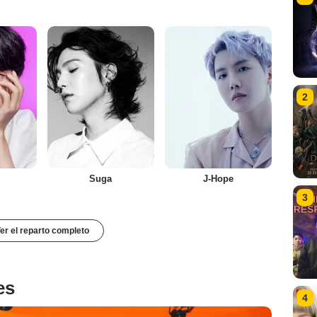
2
Suga
J-Hope
3
er el reparto completo
es
4