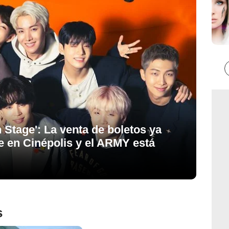
Stage': La venta de boletos ya
 en Cinépolis y el ARMY está
s