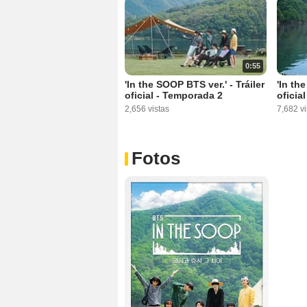
0:55
'In the SOOP BTS ver.' - Tráiler
'In th
oficial - Temporada 2
oficia
2,656 vistas
7,682 vi
Fotos