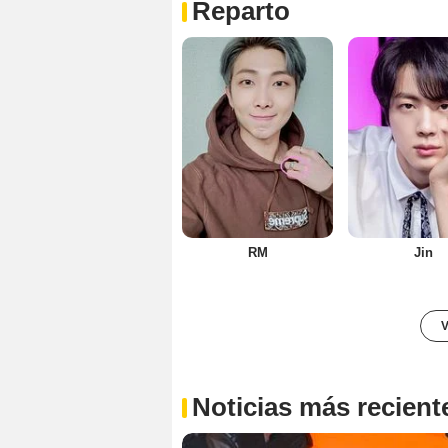
Reparto
RM
Jin
V
Noticias más recient