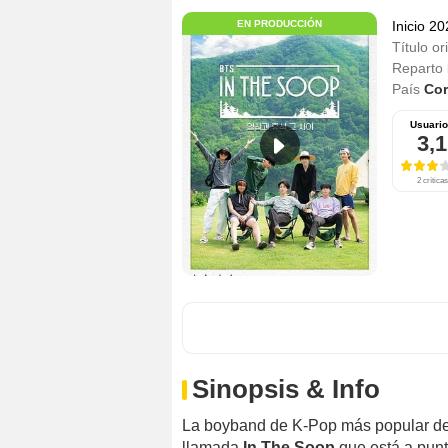
EN PRODUCCIÓN
Inicio 2
Título or
Reparto
País
Cor
Usuari
3,1
2 críticas
Sinopsis & Info
La boyband de K-Pop más popular d
llamada
In The Soop
que está a punt