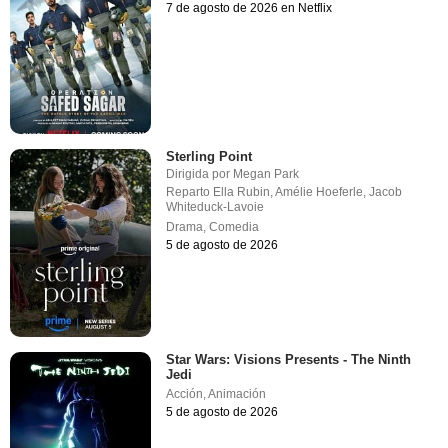
7 de agosto de 2026 en Netflix
Sterling Point
Dirigida por
Megan Park
Reparto
Ella Rubin
,
Amélie Hoeferle
,
Jacob
Whiteduck-Lavoie
Drama
,
Comedia
5 de agosto de 2026
Star Wars: Visions Presents - The Ninth
Jedi
Acción
,
Animación
5 de agosto de 2026