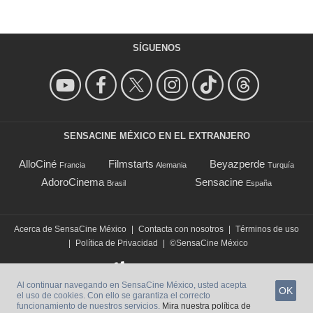
SÍGUENOS
SENSACINE MÉXICO EN EL EXTRANJERO
AlloCiné
Filmstarts
Beyazperde
Francia
Alemania
Turquía
AdoroCinema
Sensacine
Brasil
España
Acerca de SensaCine México
|
Contacta con nosotros
|
Términos de uso
|
Política de Privacidad
|
©SensaCine México
Al continuar navegando en SensaCine México, usted acepta
OK
el uso de cookies. Con ello se garantiza el correcto
funcionamiento de nuestros servicios.
Mira nuestra política de