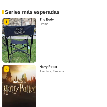
Series más esperadas
The Body
1
Drama
Harry Potter
2
Aventura
,
Fantasía