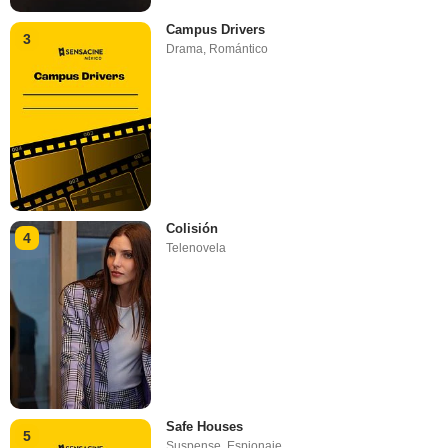
Campus Drivers
3
Drama
,
Romántico
Colisión
4
Telenovela
Safe Houses
5
Suspense
,
Espionaje