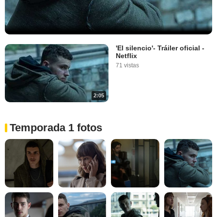
'El silencio'- Tráiler oficial -
Netflix
71 vistas
2:05
Temporada 1 fotos