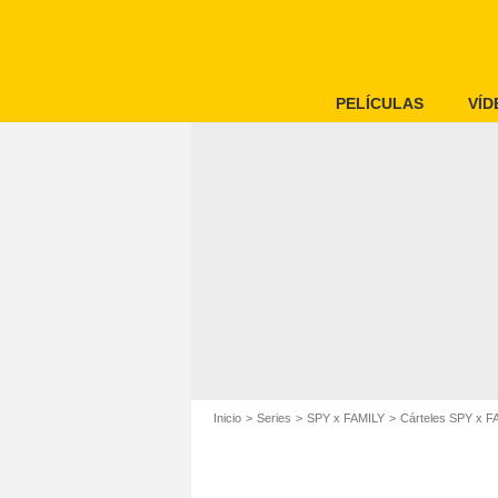
PELÍCULAS
VÍD
Inicio
Series
SPY x FAMILY
Cárteles SPY x F