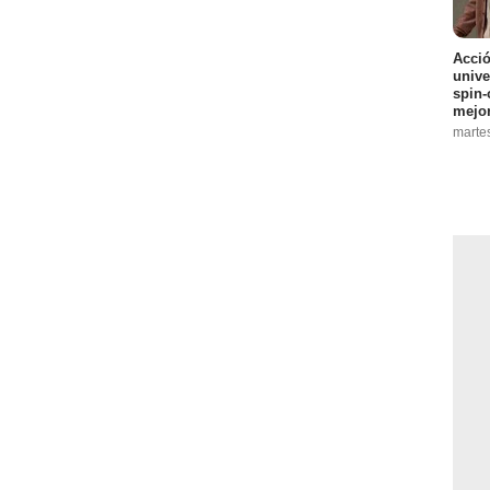
Acció
unive
spin-
mejo
marte