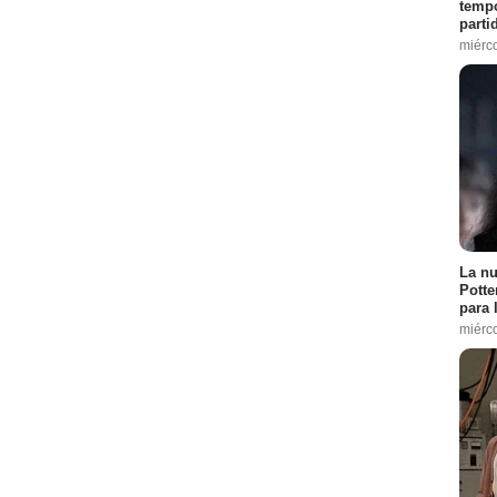
tempo
parti
miérc
La nu
Potte
para 
miérc