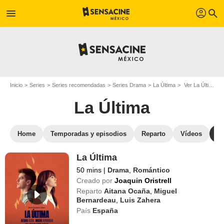
profil
menu
search
Inicio
Series
Series recomendadas
Series Drama
La Última
Ver La Última en streaming
La Última
Home
Temporadas y episodios
Reparto
Vídeos
S
La Última
50 mins
|
Drama
,
Romántico
Creado por
Joaquin Oristrell
Reparto
Aitana Ocaña
,
Miguel
Bernardeau
,
Luis Zahera
País
España