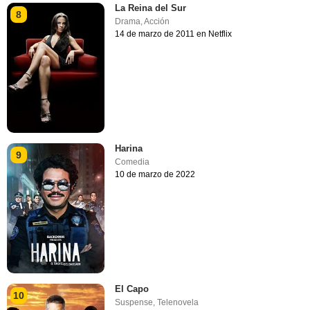
La Reina del Sur
8
Drama
,
Acción
14 de marzo de 2011 en Netflix
Harina
9
Comedia
10 de marzo de 2022
El Capo
10
Suspense
,
Telenovela