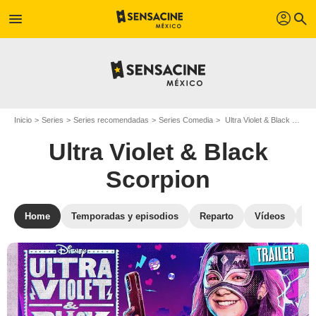
profil
menu
search
Inicio
Series
Series recomendadas
Series Comedia
Ultra Violet & Black Scorpion
Ultra Violet & Black
Scorpion
Home
Temporadas y episodios
Reparto
Vídeos
St