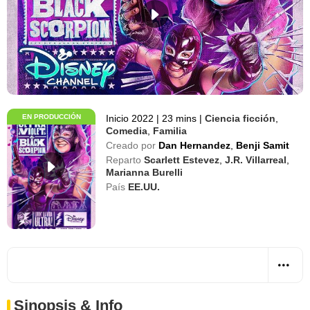
EN PRODUCCIÓN
Inicio 2022
|
23 mins
|
Ciencia ficción
,
Comedia
,
Familia
Creado por
Dan Hernandez
,
Benji Samit
Reparto
Scarlett Estevez
,
J.R. Villarreal
,
Marianna Burelli
País
EE.UU.
Sinopsis & Info