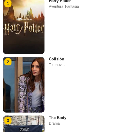
Harry Potter
1
Aventura
,
Fantasía
Colisión
2
Telenovela
The Body
3
Drama