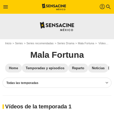
profil
menu
search
Inicio
Series
Series recomendadas
Series Drama
Mala Fortuna
Vídeos Mala Fortuna
Mala Fortuna
Home
Temporadas y episodios
Reparto
Noticias
Todas las temporadas
Vídeos de la temporada 1