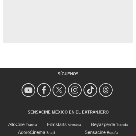
SÍGUENOS
SENSACINE MÉXICO EN EL EXTRANJERO
AlloCiné
Filmstarts
Beyazperde
Francia
Alemania
Turquía
AdoroCinema
Sensacine
Brasil
España