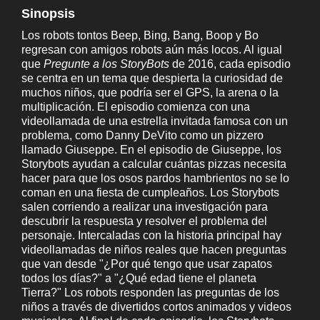
Sinopsis
Los robots tontos Beep, Bing, Bang, Boop y Bo
regresan con amigos robots aún más locos. Al igual
que
Pregunte a los StoryBots
de 2016, cada episodio
se centra en un tema que despierta la curiosidad de
muchos niños, que podría ser el GPS, la arena o la
multiplicación. El episodio comienza con una
videollamada de una estrella invitada famosa con un
problema, como Danny DeVito como un pizzero
llamado Giuseppe. En el episodio de Giuseppe, los
Storybots ayudan a calcular cuántas pizzas necesita
hacer para que los osos pardos hambrientos no se lo
coman en una fiesta de cumpleaños. Los Storybots
salen corriendo a realizar una investigación para
descubrir la respuesta y resolver el problema del
personaje. Intercaladas con la historia principal hay
videollamadas de niños reales que hacen preguntas
que van desde "¿Por qué tengo que usar zapatos
todos los días?" a "¿Qué edad tiene el planeta
Tierra?" Los robots responden las preguntas de los
niños a través de divertidos cortos animados y videos