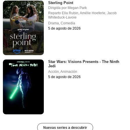
Sterling Point
Dirigida por
Megan Park
Reparto
Ella Rubin
,
Amélie Hoeferle
,
Jacob
Whiteduck-Lavoie
Drama
,
Comedia
5 de agosto de 2026
Star Wars: Visions Presents - The Ninth
Jedi
Acción
,
Animación
5 de agosto de 2026
Nuevas series a descubrir