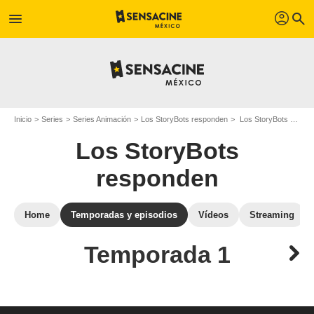
profil
menu
search
Inicio
Series
Series Animación
Los StoryBots responden
Los StoryBots responden: episodios de la temporada 1
Los StoryBots
responden
Home
Temporadas y episodios
Vídeos
Streaming
Temporada 1