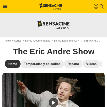
profil
menu
search
Inicio
Series
Series recomendadas
Series Experimental
The Eric Andre Show
The Eric Andre Show
Home
Temporadas y episodios
Reparto
Vídeos
St