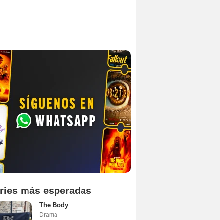
ries más esperadas
The Body
Drama