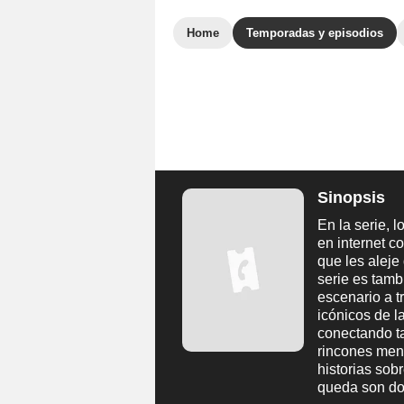
Home
Temporadas y episodios
Sinopsis
En la serie, 
en internet c
que les aleje
serie es tamb
escenario a t
icónicos de l
conectando ta
rincones men
historias sob
queda son do