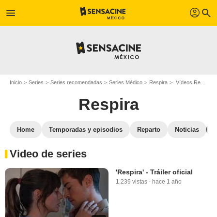
profil
menu
search
Inicio
Series
Series recomendadas
Series Médico
Respira
Vídeos Respira
Respira
Home
Temporadas y episodios
Reparto
Noticias
Video de series
'Respira' - Tráiler oficial
1,239 vistas
-
hace 1 año