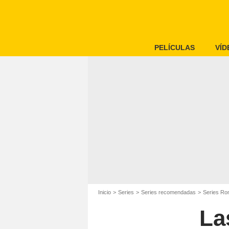
PELÍCULAS
VÍD
Inicio
Series
Series recomendadas
Series Ro
La