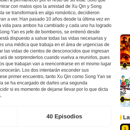
mirar con malos ojos la amistad de Xu Qin y Song
sta se transformará en algo romántico, decidieron
eran a ver. Han pasado 10 años desde la última vez en
la vida para ambos ha cambiado y cada uno ha logrado
 Song Yan es jefe de bomberos, se entrenó desde
 está dispuesto a salvar todas las vidas necesarias y
 es una médica que trabaja en el área de urgencias de
var las vidas de cientos de desconocidos que ingresan
rgará de sorprenderlos cuando vuelva a reunirlos, pues
los que trabajan van a reencontrarse en el mismo lugar
econocerán. Los dos intentarán esconder sus
e ese primer encuentro, tanto Xu Qin como Song Yan se
ida se ha encargado de darles una segunda
idir si es momento de dejarse llevar por lo que dicta
.
40 Episodios
La
1