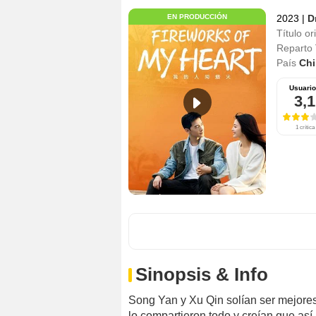
EN PRODUCCIÓN
2023
|
D
Título or
Reparto
País
Chi
Usuari
3,1
1 crítica
Sinopsis & Info
Song Yan y Xu Qin solían ser mejor
lo compartieron todo y creían que así