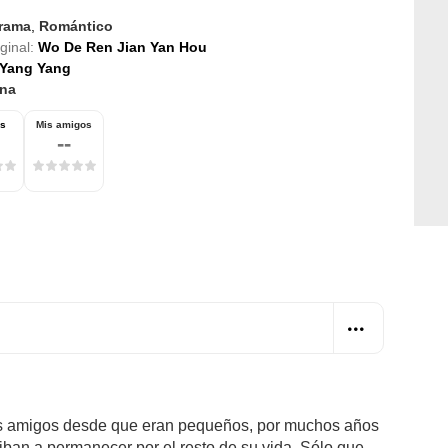
rama
,
Romántico
iginal:
Wo De Ren Jian Yan Hou
Yang Yang
na
os
Mis amigos
--
es amigos desde que eran pequeños, por muchos años
 iban a permanecer por el resto de su vida. Sólo que