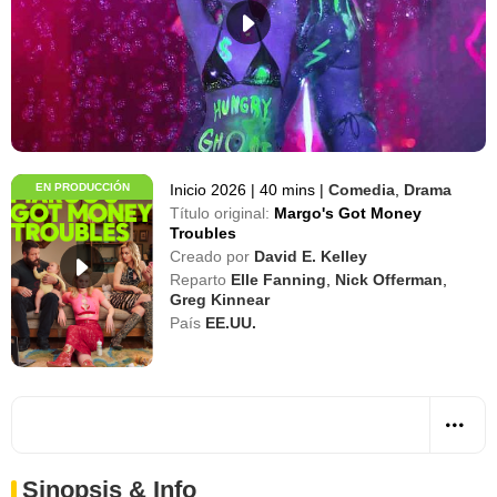
EN PRODUCCIÓN
Inicio 2026
|
40 mins
|
Comedia
,
Drama
Título original:
Margo's Got Money
Troubles
Creado por
David E. Kelley
Reparto
Elle Fanning
,
Nick Offerman
,
Greg Kinnear
País
EE.UU.
Sinopsis & Info