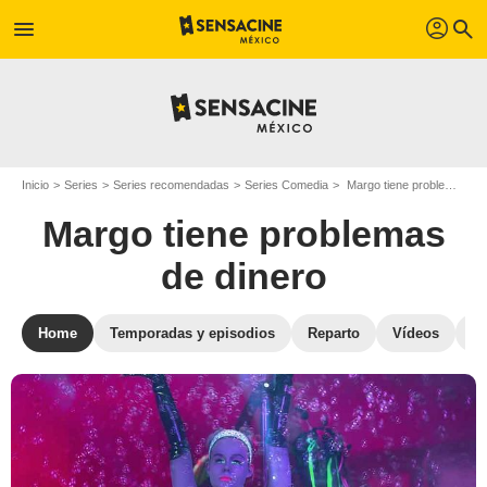
profil
menu
search
Inicio
Series
Series recomendadas
Series Comedia
Margo tiene problemas de dinero
Margo tiene problemas
de dinero
Home
Temporadas y episodios
Reparto
Vídeos
St