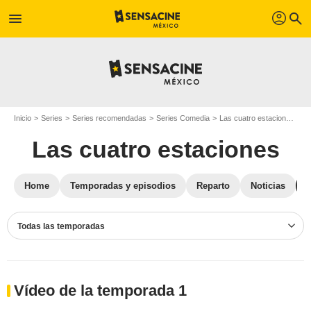
profil
menu
search
Inicio
Series
Series recomendadas
Series Comedia
Las cuatro estaciones
V
Las cuatro estaciones
Home
Temporadas y episodios
Reparto
Noticias
Todas las temporadas
Vídeo de la temporada 1