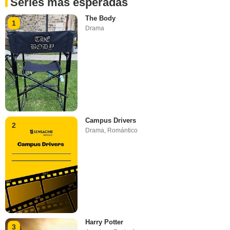
Series más esperadas
The Body
1
Drama
Campus Drivers
2
Drama
,
Romántico
Harry Potter
3