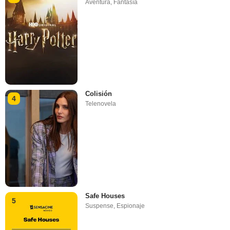
Aventura
,
Fantasía
Colisión
4
Telenovela
Safe Houses
5
Suspense
,
Espionaje