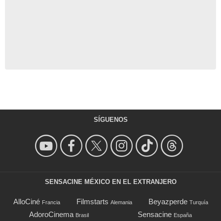
SÍGUENOS
SENSACINE MÉXICO EN EL EXTRANJERO
AlloCiné
Filmstarts
Beyazperde
Francia
Alemania
Turquía
AdoroCinema
Sensacine
Brasil
España