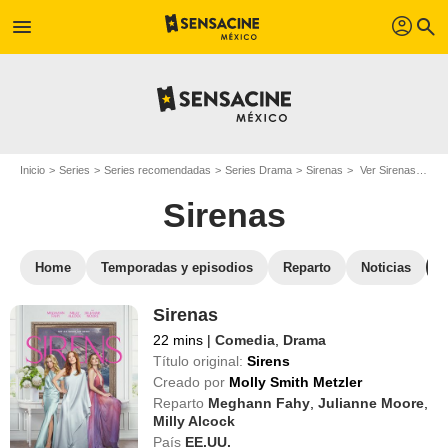
profil
menu
search
Inicio
Series
Series recomendadas
Series Drama
Sirenas
Ver Sirenas en streaming
Sirenas
Home
Temporadas y episodios
Reparto
Noticias
Sirenas
22 mins
|
Comedia
,
Drama
Título original:
Sirens
Creado por
Molly Smith Metzler
Reparto
Meghann Fahy
,
Julianne Moore
,
Milly Alcock
País
EE.UU.