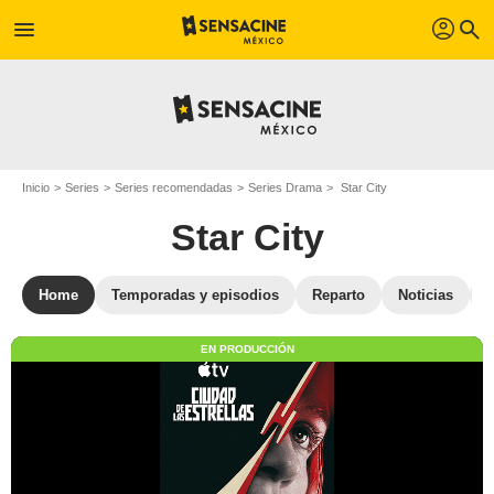
profil
menu
search
Inicio
Series
Series recomendadas
Series Drama
Star City
Star City
Home
Temporadas y episodios
Reparto
Noticias
S
EN PRODUCCIÓN