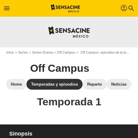
profil
menu
search
Inicio
Series
Series Drama
Off Campus
Off Campus: episodios de la temporada 1
Off Campus
Home
Temporadas y episodios
Reparto
Noticias
Temporada 1
Sinopsis