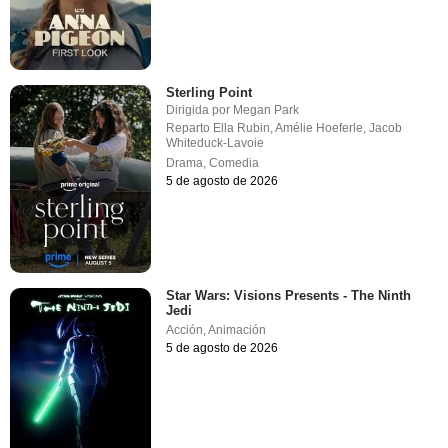
Sterling Point
Dirigida por
Megan Park
Reparto
Ella Rubin
,
Amélie Hoeferle
,
Jacob
Whiteduck-Lavoie
Drama
,
Comedia
5 de agosto de 2026
Star Wars: Visions Presents - The Ninth
Jedi
Acción
,
Animación
5 de agosto de 2026