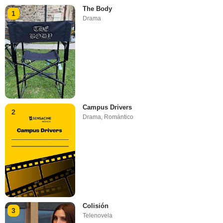
The Body
1
Drama
Campus Drivers
2
Drama
,
Romántico
Colisión
3
Telenovela