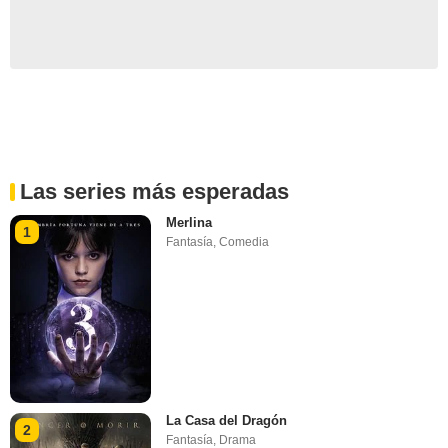
Las series más esperadas
Merlina
1
Fantasía
,
Comedia
La Casa del Dragón
2
Fantasía
,
Drama