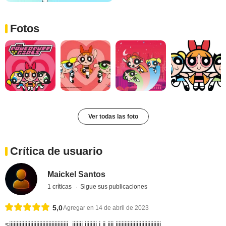
Fotos
Ver todas las foto
Crítica de usuario
Maickel Santos
1 críticas
Sigue sus publicaciones
5,0
Agregar en 14 de abril de 2023
siiiiiiiiiiiiiiiiiiiiiiiiiiiiiiiiiiiiiii. iiiiiii iiiiiiii i ii iiii iiiiiiiiiiiiiiiiiiiiiiiiiiiiii