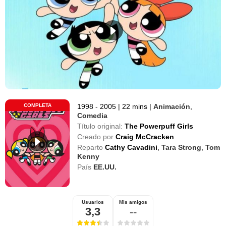
COMPLETA
1998 - 2005
|
22 mins
|
Animación
,
Comedia
Título original:
The Powerpuff Girls
Creado por
Craig McCracken
Reparto
Cathy Cavadini
,
Tara Strong
,
Tom
Kenny
País
EE.UU.
Usuarios
Mis amigos
3,3
--