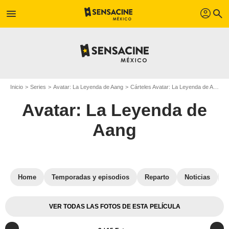
profil
menu
search
Inicio
Series
Avatar: La Leyenda de Aang
Cárteles Avatar: La Leyenda de Aang
Avatar: La Leyenda de
Aang
Home
Temporadas y episodios
Reparto
Noticias
VER TODAS LAS FOTOS DE ESTA PELÍCULA