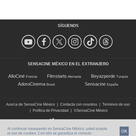
SÍGUENOS
SENSACINE MÉXICO EN EL EXTRANJERO
AlloCiné
Filmstarts
Beyazperde
Francia
Alemania
Turquía
AdoroCinema
Sensacine
Brasil
España
Acerca de SensaCine México
|
Contacta con nosotros
|
Términos de uso
|
Política de Privacidad
|
©SensaCine México
Al continuar navegando en SensaCine México, usted acepta
OK
el uso de cookies. Con ello se garantiza el correcto