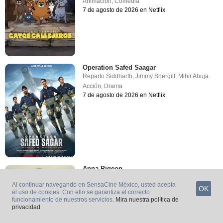
Animación
,
Comedia
7 de agosto de 2026 en Netflix
Operation Safed Saagar
Reparto
Siddharth
,
Jimmy Shergill
,
Mihir Ahuja
Acción
,
Drama
7 de agosto de 2026 en Netflix
Anna Pigeon
Dirigida por
Morwyn Brebner
Al continuar navegando en SensaCine México, usted acepta
Reparto
Tracy Spiridakos
,
Manuel Rodriguez-
OK
el uso de cookies. Con ello se garantiza el correcto
Saenz
,
Tricia Helfer
funcionamiento de nuestros servicios.
Mira nuestra política de
Drama
privacidad
7 de agosto de 2026 en USA Network Inc.