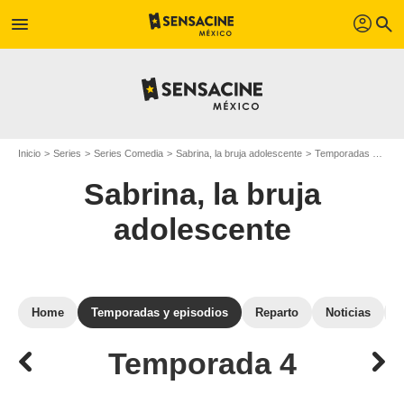
profil
menu
search
Inicio
Series
Series Comedia
Sabrina, la bruja adolescente
Temporadas de Sabrina, la bruja adolescente
Sabrina, la bruja
adolescente
Home
Temporadas y episodios
Reparto
Noticias
Temporada 4