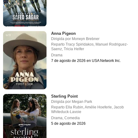
Anna Pigeon
Dirigida por
Morwyn Brebner
Reparto
Tracy Spiridakos
,
Manuel Rodriguez-
Saenz
,
Tricia Helfer
Drama
7 de agosto de 2026 en USA Network Inc.
Sterling Point
Dirigida por
Megan Park
Reparto
Ella Rubin
,
Amélie Hoeferle
,
Jacob
Whiteduck-Lavoie
Drama
,
Comedia
5 de agosto de 2026