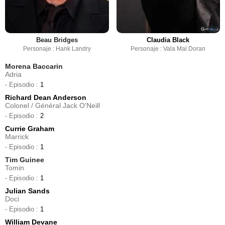
Beau Bridges
Claudia Black
Personaje : Hank Landry
Personaje : Vala Mal Doran
Morena Baccarin
Adria
- Episodio :
1
Richard Dean Anderson
Colonel / Général Jack O'Neill
- Episodio :
2
Currie Graham
Marrick
- Episodio :
1
Tim Guinee
Tomin
- Episodio :
1
Julian Sands
Doci
- Episodio :
1
William Devane