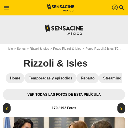
profil
menu
search
Inicio
Series
Rizzoli & Isles
Fotos Rizzoli & Isles
Fotos Rizzoli & Isles T01
Ri
Rizzoli & Isles
Home
Temporadas y episodios
Reparto
Streaming
VER TODAS LAS FOTOS DE ESTA PELÍCULA
170
/ 192 Fotos