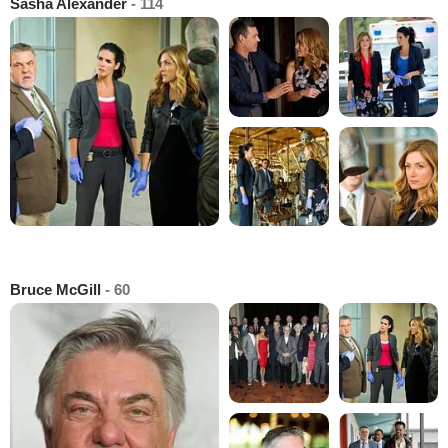
Sasha Alexander
- 114
Bruce McGill
- 60