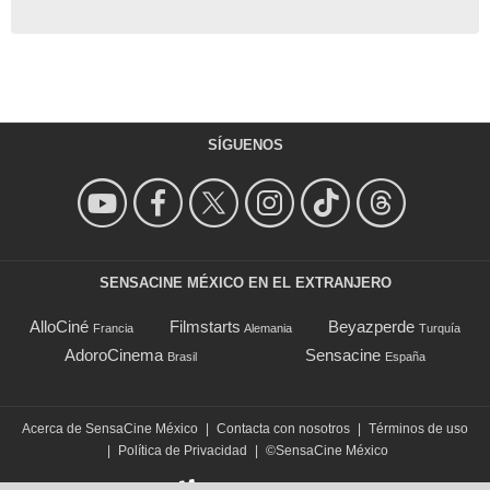
SÍGUENOS
SENSACINE MÉXICO EN EL EXTRANJERO
AlloCiné
Filmstarts
Beyazperde
Francia
Alemania
Turquía
AdoroCinema
Sensacine
Brasil
España
Acerca de SensaCine México
|
Contacta con nosotros
|
Términos de uso
|
Política de Privacidad
|
©SensaCine México