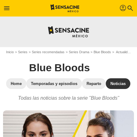
profil
menu
search
Inicio
Series
Series recomendadas
Series Drama
Blue Bloods
Actualidad de la serie Blue Bloods
Blue Bloods
Home
Temporadas y episodios
Reparto
Noticias
Todas las noticias sobre la serie "Blue Bloods"