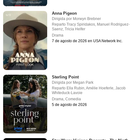
Anna Pigeon
Dirigida por
Morwyn Brebner
Reparto
Tracy Spiridakos
,
Manuel Rodriguez-
Saenz
,
Tricia Helfer
Drama
7 de agosto de 2026 en USA Network Inc.
Sterling Point
Dirigida por
Megan Park
Reparto
Ella Rubin
,
Amélie Hoeferle
,
Jacob
Whiteduck-Lavoie
Drama
,
Comedia
5 de agosto de 2026