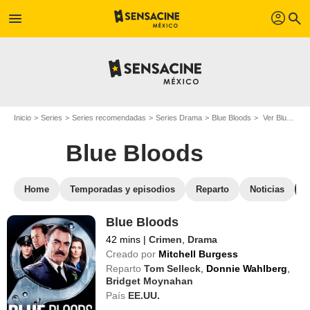
profil
menu
search
Inicio
Series
Series recomendadas
Series Drama
Blue Bloods
Ver Blue Bloods en streaming
Blue Bloods
Home
Temporadas y episodios
Reparto
Noticias
Blue Bloods
42 mins
|
Crimen
,
Drama
Creado por
Mitchell Burgess
Reparto
Tom Selleck
,
Donnie Wahlberg
,
Bridget Moynahan
País
EE.UU.