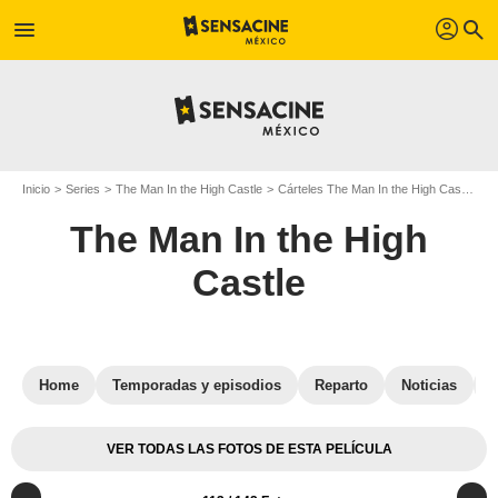
profil
menu
search
Inicio
Series
The Man In the High Castle
Cárteles The Man In the High Castle
C
The Man In the High
Castle
Home
Temporadas y episodios
Reparto
Noticias
VER TODAS LAS FOTOS DE ESTA PELÍCULA