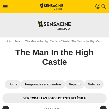
profil
menu
search
Inicio
Series
The Man In the High Castle
Cárteles The Man In the High Castle
C
The Man In the High
Castle
Home
Temporadas y episodios
Reparto
Noticias
VER TODAS LAS FOTOS DE ESTA PELÍCULA